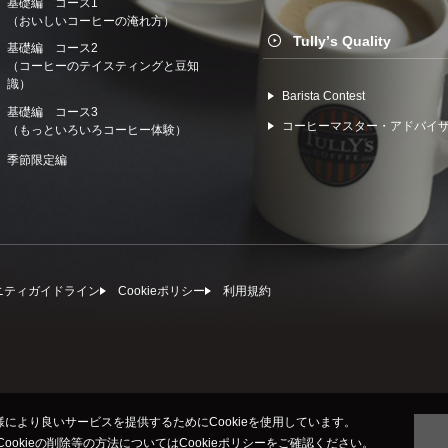
基礎編 コース1
（おいしいコーヒーの淹れ方）
Tullyʼs Quality
基礎編 コース2
（コーヒーのテイスティングと豆知
識）
Barista Contest
基礎編 コース3
コーヒーマスター・アドバイ
（もっといろいろコーヒー体験）
季節限定編
ニティガイドライン
Cookieポリシー
利⽤規約
により良いサービスを提供するためにCookieを使用しています。
びCookieの削除等の方法については
Cookieポリシー
をご確認ください。