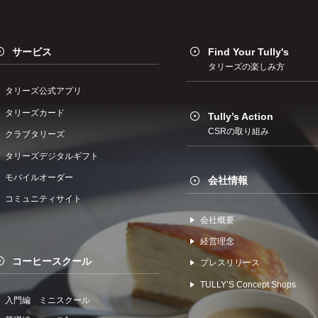
サービス
Find Your Tully's
タリーズの楽しみ方
タリーズ公式アプリ
タリーズカード
Tully’s Action
CSRの取り組み
クラブタリーズ
タリーズデジタルギフト
モバイルオーダー
会社情報
コミュニティサイト
会社概要
経営理念
コーヒースクール
プレスリリース
TULLYʼS Concept Shops
入門編 ミニスクール