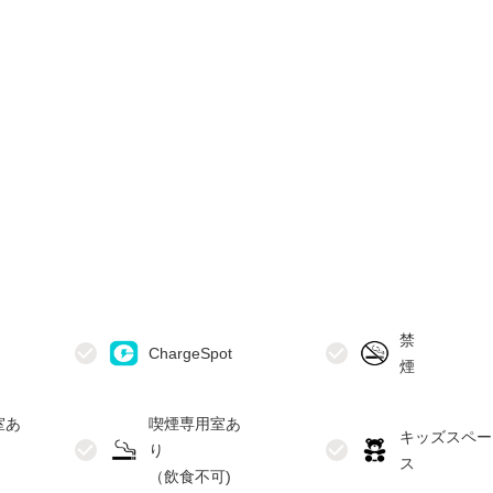
禁
室あ
喫煙専用室あ
キッズスペー
り