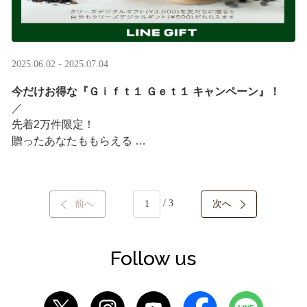
2025.06.02 - 2025.07.04
今だけお得な『Ｇｉｆｔ１ Ｇｅｔ１ キャンペーン』！
／ ​
先着2万件限定！​
贈ったあなたももらえる ​
＼ ​
LINEギフト限定！タリーズデジタルギフト3,000円分を贈
/ 3
前へ
次へ
ると、自分も500円分のギフトチケットがもらえるキャン
ペーンがスタート​
···
Follow us