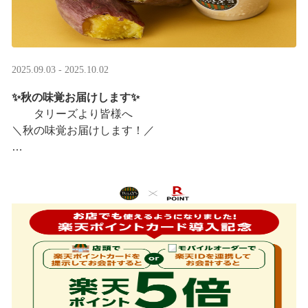
2025.09.03 - 2025.10.02
✨秋の味覚お届けします✨
タリーズより皆様へ
＼秋の味覚お届けします！／
ほっこりカラメルOIMOラテ
＆TEA カラメルOIMOティーシェイク
実りの秋らしいほっこりフードも続々登場です♪
涼しい店内で一足早い秋の訪 ···