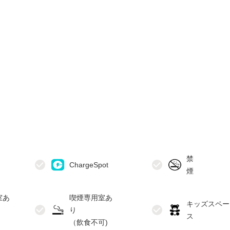
禁
室あ
喫煙専用室あ
キッズスペー
り