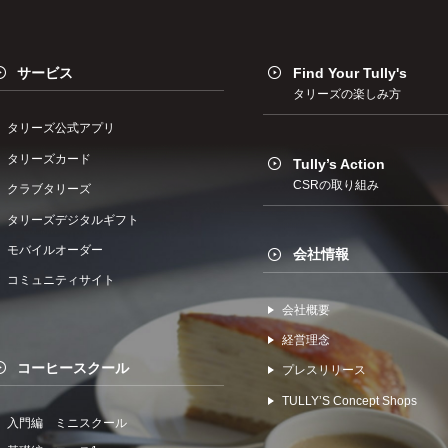
サービス
Find Your Tully's
タリーズの楽しみ方
タリーズ公式アプリ
タリーズカード
Tully’s Action
CSRの取り組み
クラブタリーズ
タリーズデジタルギフト
モバイルオーダー
会社情報
コミュニティサイト
会社概要
経営理念
コーヒースクール
プレスリリース
TULLYʼS Concept Shops
入門編 ミニスクール