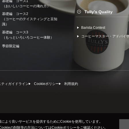
基礎編 コース1
（おいしいコーヒーの淹れ方）
Tullyʼs Quality
基礎編 コース2
（コーヒーのテイスティングと豆知
識）
Barista Contest
基礎編 コース3
コーヒーマスター・アドバイ
（もっといろいろコーヒー体験）
季節限定編
ニティガイドライン
Cookieポリシー
利⽤規約
により良いサービスを提供するためにCookieを使用しています。
びCookieの削除等の方法については
Cookieポリシー
をご確認ください。