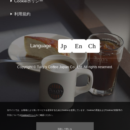
Cookieポリシー
利⽤規約
Language
Copyright © Tullyʼs Coffee Japan Co., Ltd. All rights reserved.
当サイトでは、お客様により良いサービスを提供するためにCookieを使用しています。
Cookieの用途およびCookieの削除等の
方法については
Cookieポリシー
をご確認ください。
同意して閉じる