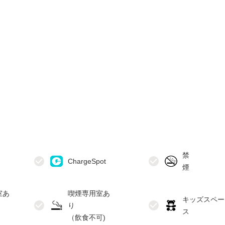
禁
室あ
喫煙専用室あ
キッズスペー
り