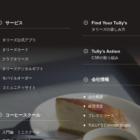
サービス
Find Your Tully's
タリーズの楽しみ方
タリーズ公式アプリ
タリーズカード
Tully’s Action
CSRの取り組み
クラブタリーズ
タリーズデジタルギフト
モバイルオーダー
会社情報
コミュニティサイト
会社概要
経営理念
コーヒースクール
プレスリリース
TULLYʼS Concept Shops
入門編 ミニスクール