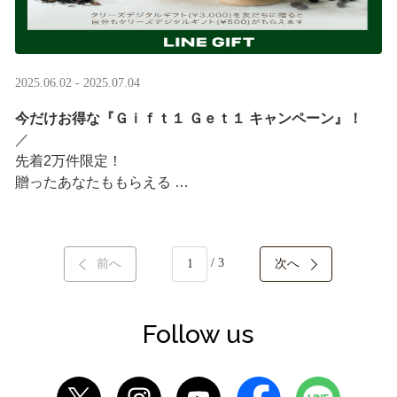
2025.06.02 - 2025.07.04
今だけお得な『Ｇｉｆｔ１ Ｇｅｔ１ キャンペーン』！
／ ​
先着2万件限定！​
贈ったあなたももらえる ​
＼ ​
LINEギフト限定！タリーズデジタルギフト3,000円分を贈
/ 3
前へ
次へ
ると、自分も500円分のギフトチケットがもらえるキャン
ペーンがスタート​
···
Follow us