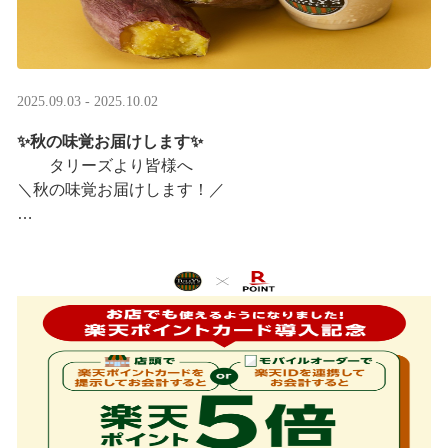
2025.09.03 - 2025.10.02
✨秋の味覚お届けします✨
タリーズより皆様へ
＼秋の味覚お届けします！／
ほっこりカラメルOIMOラテ
＆TEA カラメルOIMOティーシェイク
実りの秋らしいほっこりフードも続々登場です♪
涼しい店内で一足早い秋の訪 ···