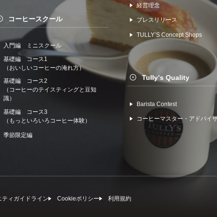
経営理念
コーヒースクール
プレスリリース
TULLYʼS Concept Shops
入門編 ミニスクール
基礎編 コース1
（おいしいコーヒーの淹れ方）
Tullyʼs Quality
基礎編 コース2
（コーヒーのテイスティングと豆知
識）
Barista Contest
基礎編 コース3
コーヒーマスター・アドバイ
（もっといろいろコーヒー体験）
季節限定編
ニティガイドライン
Cookieポリシー
利⽤規約