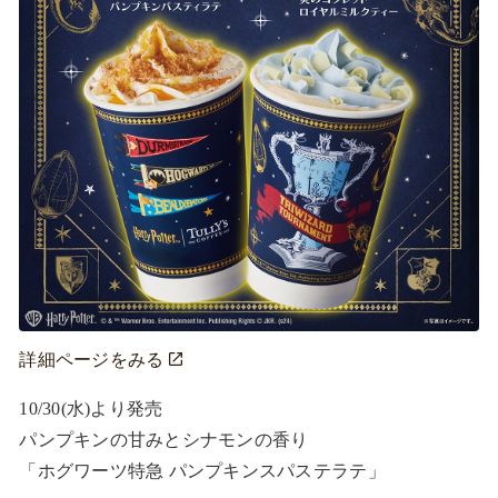
詳細ページをみる
10/30(水)より発売

パンプキンの甘みとシナモンの香り

「ホグワーツ特急 パンプキンスパステラテ」
