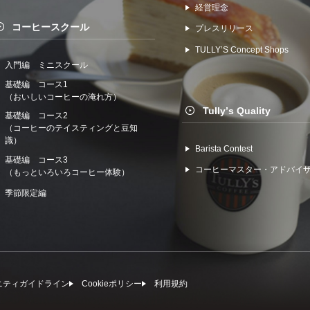
経営理念
コーヒースクール
プレスリリース
TULLYʼS Concept Shops
入門編 ミニスクール
基礎編 コース1
（おいしいコーヒーの淹れ方）
Tullyʼs Quality
基礎編 コース2
（コーヒーのテイスティングと豆知
識）
Barista Contest
基礎編 コース3
コーヒーマスター・アドバイ
（もっといろいろコーヒー体験）
季節限定編
ニティガイドライン
Cookieポリシー
利⽤規約