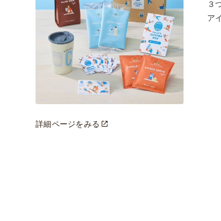
３
ア
詳細ページをみる