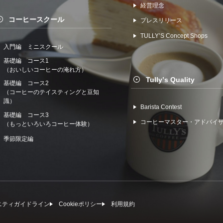
経営理念
コーヒースクール
プレスリリース
TULLYʼS Concept Shops
入門編 ミニスクール
基礎編 コース1
（おいしいコーヒーの淹れ方）
Tullyʼs Quality
基礎編 コース2
（コーヒーのテイスティングと豆知
識）
Barista Contest
基礎編 コース3
コーヒーマスター・アドバイ
（もっといろいろコーヒー体験）
季節限定編
ニティガイドライン
Cookieポリシー
利⽤規約