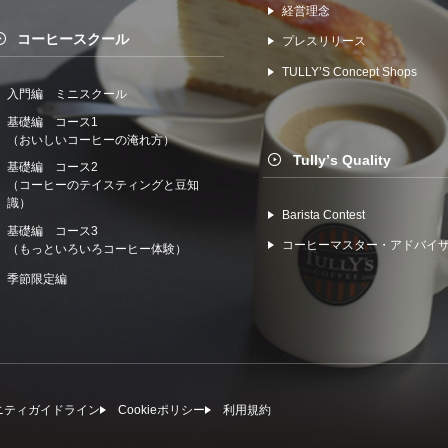
経営理念
コーヒースクール
プレスリリース
TULLYʼS Concept Shops
入門編 ミニスクール
基礎編 コース1
（おいしいコーヒーの淹れ方）
Tullyʼs Quality
基礎編 コース2
（コーヒーのテイスティングと豆知
識）
Barista Contest
基礎編 コース3
コーヒーマスター・アドバイ
（もっといろいろコーヒー体験）
季節限定編
ニティガイドライン
Cookieポリシー
利⽤規約