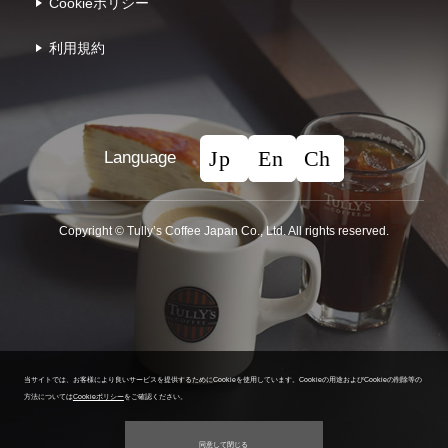
Cookieポリシー
利⽤規約
Language
Copyright © Tullyʼs Coffee Japan Co., Ltd. All rights reserved.
当サイトでは、お客様により良いサービスを提供するためにCookieを使用しています。
Cookieの用途およびCookieの削除等の
方法については
Cookieポリシー
をご確認ください。
同意して閉じる