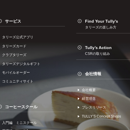
サービス
Find Your Tully's
タリーズの楽しみ方
タリーズ公式アプリ
タリーズカード
Tully’s Action
CSRの取り組み
クラブタリーズ
タリーズデジタルギフト
モバイルオーダー
会社情報
コミュニティサイト
会社概要
経営理念
コーヒースクール
プレスリリース
TULLYʼS Concept Shops
入門編 ミニスクール