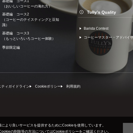
基礎編 コース1
（おいしいコーヒーの淹れ方）
Tullyʼs Quality
基礎編 コース2
（コーヒーのテイスティングと豆知
識）
Barista Contest
基礎編 コース3
コーヒーマスター・アドバイ
（もっといろいろコーヒー体験）
季節限定編
ニティガイドライン
Cookieポリシー
利⽤規約
により良いサービスを提供するためにCookieを使用しています。
びCookieの削除等の方法については
Cookieポリシー
をご確認ください。