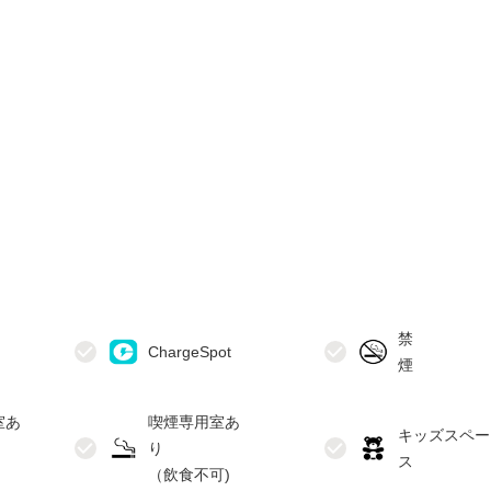
禁
室あ
喫煙専用室あ
キッズスペー
り