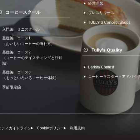
経営理念
コーヒースクール
プレスリリース
TULLYʼS Concept Shops
入門編 ミニスクール
基礎編 コース1
（おいしいコーヒーの淹れ方）
Tullyʼs Quality
基礎編 コース2
（コーヒーのテイスティングと豆知
識）
Barista Contest
基礎編 コース3
コーヒーマスター・アドバイ
（もっといろいろコーヒー体験）
季節限定編
ニティガイドライン
Cookieポリシー
利⽤規約