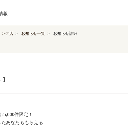
情報
ィング店
>
お知らせ一覧
>
お知らせ詳細
​】
25,000件限定！​

たあなたももらえる ​
