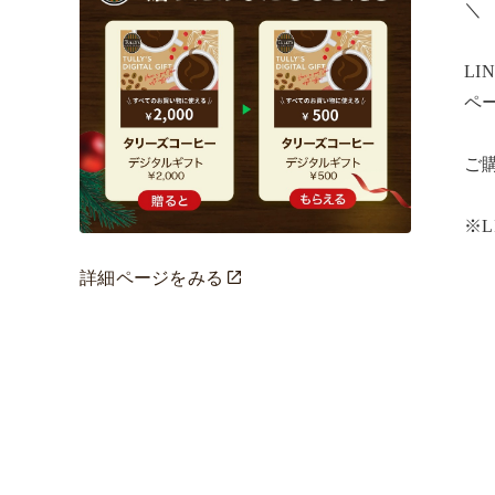
＼ ​

L
ペー
ご購
※
詳細ページをみる