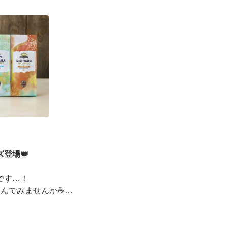
ーズデジタルギフト2,000円分を贈ると、自分も500円
えるキャンペーンがス ···
登場👑
です…！
しんでみませんか☕
ッピングコンテスト金賞」
イベントも実施中▼