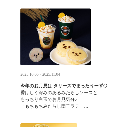
2025.10.06 - 2025.11.04
今年のお月見は タリーズでまったりーず🌕
香ばしく深みのあるみたらしソースと
もっちり白玉でお月見気分♪
「もちもちみたらし団子ラテ」
「もちもちみたらし団子シェイク」
お月様をモチーフにした