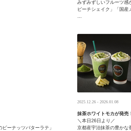
みずみずしいフルーツ感
ピーチシェイク」「国産
16:00以降は、#夜タリ 
ホイップクリームが無料で2倍
分を贈ると、自分も500円
·
2025.12.26 - 2026.01.08
抹茶ホワイトモカが発売
＼本日26日より／
のピーナッツバターラテ」
京都産宇治抹茶の豊かな