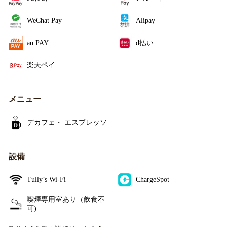
WeChat Pay
Alipay
au PAY
d払い
楽天ペイ
メニュー
デカフェ・ エスプレッソ
設備
Tully’s Wi-Fi
ChargeSpot
喫煙専用室あり（飲食不
可)