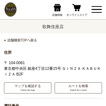
歌舞伎座店
店舗検索TOPへ戻る
住所
〒 104-0061
東京都中央区
銀座4丁目12番15号 ＧＩＮＺＡ ＫＡＢＵＫ
ＩＺＡ B2F
マップを確認する
ルートを検索
Check the map
Search for a route
電話番号