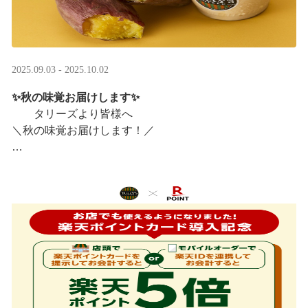
2025.09.03 - 2025.10.02
✨秋の味覚お届けします✨
タリーズより皆様へ
＼秋の味覚お届けします！／
ほっこりカラメルOIMOラテ
＆TEA カラメルOIMOティーシェイク
実りの秋らしいほっこりフードも続々登場です♪
涼しい店内で一足早い秋の訪 ···