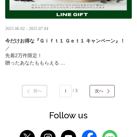
2025.06.02 - 2025.07.04
今だけお得な『Ｇｉｆｔ１ Ｇｅｔ１ キャンペーン』！
／ ​
先着2万件限定！​
贈ったあなたももらえる ​
＼ ​
LINEギフト限定！タリーズデジタルギフト3,000円分を贈
/ 3
前へ
次へ
ると、自分も500円分のギフトチケットがもらえるキャン
ペーンがスタート​
···
Follow us