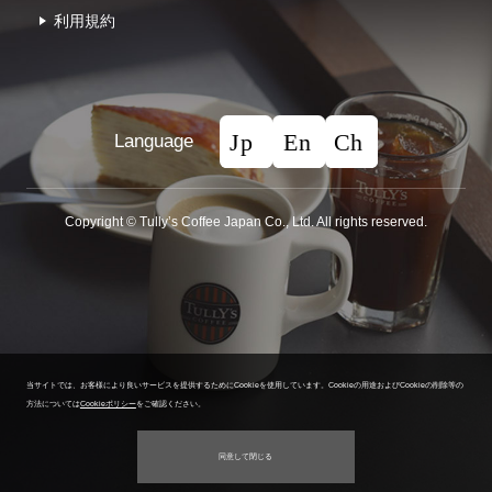
利⽤規約
Language
Copyright © Tullyʼs Coffee Japan Co., Ltd. All rights reserved.
当サイトでは、お客様により良いサービスを提供するためにCookieを使用しています。
Cookieの用途およびCookieの削除等の
方法については
Cookieポリシー
をご確認ください。
同意して閉じる