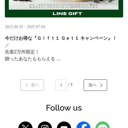
2025.06.02 - 2025.07.04
今だけお得な『Ｇｉｆｔ１ Ｇｅｔ１ キャンペーン』！
／ ​
先着2万件限定！​
贈ったあなたももらえる ​
＼ ​
LINEギフト限定！タリーズデジタルギフト3,000円分を贈
/ 3
前へ
次へ
ると、自分も500円分のギフトチケットがもらえるキャン
ペーンがスタート​
···
Follow us