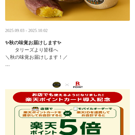
2025.09.03 - 2025.10.02
✨秋の味覚お届けします✨
タリーズより皆様へ
＼秋の味覚お届けします！／
ほっこりカラメルOIMOラテ
＆TEA カラメルOIMOティーシェイク
実りの秋らしいほっこりフードも続々登場です♪
涼しい店内で一足早い秋の訪 ···