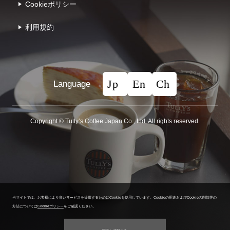
Cookieポリシー
利⽤規約
Language
Copyright © Tullyʼs Coffee Japan Co., Ltd. All rights reserved.
当サイトでは、お客様により良いサービスを提供するためにCookieを使用しています。
Cookieの用途およびCookieの削除等の
方法については
Cookieポリシー
をご確認ください。