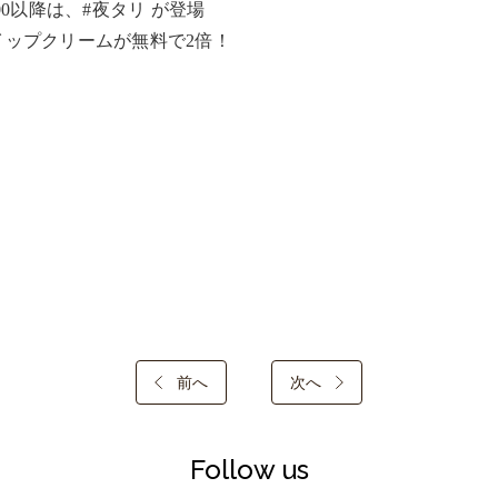
:00以降は、#夜タリ が登場

イップクリームが無料で2倍！
前へ
次へ
Follow us