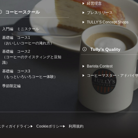
経営理念
コーヒースクール
プレスリリース
TULLYʼS Concept Shops
入門編 ミニスクール
基礎編 コース1
（おいしいコーヒーの淹れ方）
Tullyʼs Quality
基礎編 コース2
（コーヒーのテイスティングと豆知
識）
Barista Contest
基礎編 コース3
コーヒーマスター・アドバイ
（もっといろいろコーヒー体験）
季節限定編
ニティガイドライン
Cookieポリシー
利⽤規約