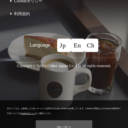
Cookieポリシー
利⽤規約
Language
Copyright © Tullyʼs Coffee Japan Co., Ltd. All rights reserved.
当サイトでは、お客様により良いサービスを提供するためにCookieを使用しています。
Cookieの用途およびCookieの削除等の
方法については
Cookieポリシー
をご確認ください。
同意して閉じる