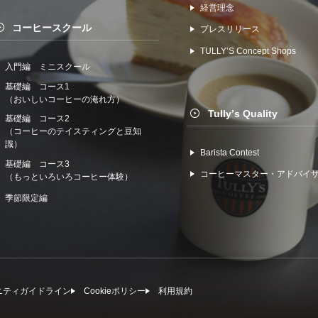
経営理念
コーヒースクール
プレスリリース
TULLYʼS Concept Shops
入門編 ミニスクール
基礎編 コース1
（おいしいコーヒーの淹れ方）
Tullyʼs Quality
基礎編 コース2
（コーヒーのテイスティングと豆知
識）
Barista Contest
基礎編 コース3
コーヒーマスター・アドバイ
（もっといろいろコーヒー体験）
季節限定編
ニティガイドライン
Cookieポリシー
利⽤規約