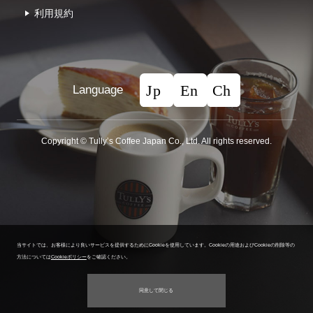
利⽤規約
Language
Copyright © Tullyʼs Coffee Japan Co., Ltd. All rights reserved.
当サイトでは、お客様により良いサービスを提供するためにCookieを使用しています。
Cookieの用途およびCookieの削除等の
方法については
Cookieポリシー
をご確認ください。
同意して閉じる