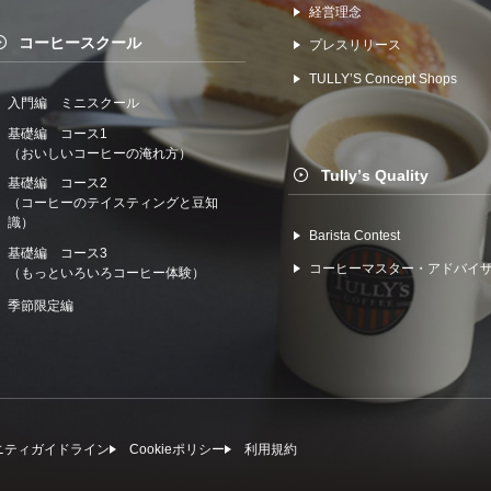
経営理念
コーヒースクール
プレスリリース
TULLYʼS Concept Shops
入門編 ミニスクール
基礎編 コース1
（おいしいコーヒーの淹れ方）
Tullyʼs Quality
基礎編 コース2
（コーヒーのテイスティングと豆知
識）
Barista Contest
基礎編 コース3
コーヒーマスター・アドバイ
（もっといろいろコーヒー体験）
季節限定編
ニティガイドライン
Cookieポリシー
利⽤規約