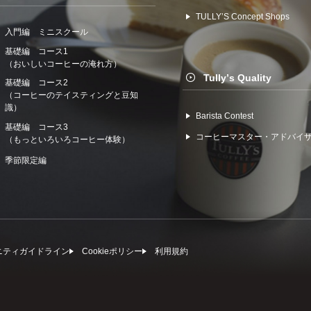
TULLYʼS Concept Shops
入門編 ミニスクール
基礎編 コース1
（おいしいコーヒーの淹れ方）
Tullyʼs Quality
基礎編 コース2
（コーヒーのテイスティングと豆知
識）
Barista Contest
基礎編 コース3
コーヒーマスター・アドバイ
（もっといろいろコーヒー体験）
季節限定編
ニティガイドライン
Cookieポリシー
利⽤規約