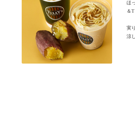
ほっ
＆T
実
涼