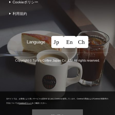
Cookieポリシー
利⽤規約
Language
Copyright © Tullyʼs Coffee Japan Co., Ltd. All rights reserved.
当サイトでは、お客様により良いサービスを提供するためにCookieを使用しています。
Cookieの用途およびCookieの削除等の
方法については
Cookieポリシー
をご確認ください。