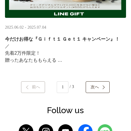
2025.06.02 - 2025.07.04
今だけお得な『Ｇｉｆｔ１ Ｇｅｔ１ キャンペーン』！
／ ​
先着2万件限定！​
贈ったあなたももらえる ​
＼ ​
LINEギフト限定！タリーズデジタルギフト3,000円分を贈
/ 3
前へ
次へ
ると、自分も500円分のギフトチケットがもらえるキャン
ペーンがスタート​
···
Follow us