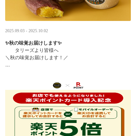
2025.09.03 - 2025.10.02
✨秋の味覚お届けします✨
タリーズより皆様へ
＼秋の味覚お届けします！／
ほっこりカラメルOIMOラテ
＆TEA カラメルOIMOティーシェイク
実りの秋らしいほっこりフードも続々登場です♪
涼しい店内で一足早い秋の訪 ···