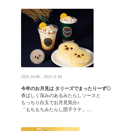
2025.10.06 - 2025.11.04
今年のお月見は タリーズでまったりーず🌕
香ばしく深みのあるみたらしソースと
もっちり白玉でお月見気分♪
「もちもちみたらし団子ラテ」
「もちもちみたらし団子シェイク」
お月様をモチーフにした