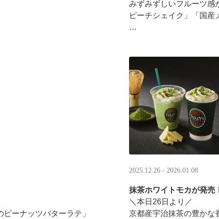
みずみずしいフルーツ感
ピーチシェイク」「国産
16:00以降は、#夜タリ 
ホイップクリームが無料で2倍
分を贈ると、自分も500円
·
2025.12.26 - 2026.01.08
抹茶ホワイトモカが発売
＼本日26日より／
のピーナッツバターラテ」
京都産宇治抹茶の豊かな