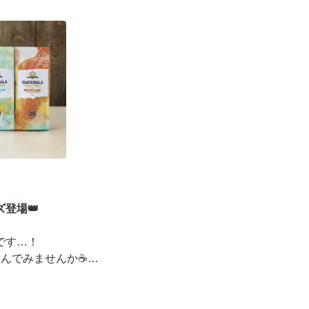
ーズデジタルギフト2,000円分を贈ると、自分も500円
えるキャンペーンがス ···
登場👑
です…！
しんでみませんか☕
ッピングコンテスト金賞」
イベントも実施中▼