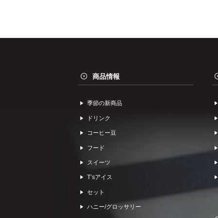
商品情報
季節の新商品
ドリンク
コーヒー⾖
フード
スイーツ
Tʼsアイス
セット
ハニー/グロッサリー