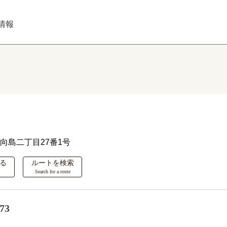
情報
向島二丁目27番1号
る
ルートを検索
Search for a route
73