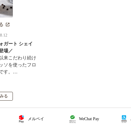
る
08.12
ォガート シェイ
登場／
以来こだわり続け
ッソを使ったフロ
です。
ルがその場で当た
も実施！
みる
メルペイ
WeChat Pay