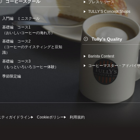
コーヒースクール
プレスリリース
TULLYʼS Concept Shops
入門編 ミニスクール
基礎編 コース1
（おいしいコーヒーの淹れ方）
Tullyʼs Quality
基礎編 コース2
（コーヒーのテイスティングと豆知
識）
Barista Contest
基礎編 コース3
コーヒーマスター・アドバイ
（もっといろいろコーヒー体験）
季節限定編
ニティガイドライン
Cookieポリシー
利⽤規約