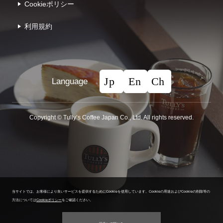
Cookieポリシー
利⽤規約
Language
Copyright © Tullyʼs Coffee Japan Co., Ltd. All rights reserved.
当サイトでは、お客様により良いサービスを提供するためにCookieを使用しています。
Cookieの用途およびCookieの削除等の
方法については
Cookieポリシー
をご確認ください。