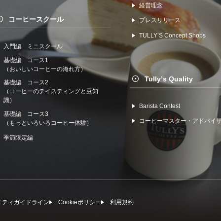
経営理念
コーヒースクール
プレスリリース
TULLYʼS Concept Shops
入門編 ミニスクール
基礎編 コース1
（おいしいコーヒーの淹れ方）
Tullyʼs Quality
基礎編 コース2
（コーヒーのテイスティングと豆知
識）
Barista Contest
基礎編 コース3
コーヒーマスター・アドバイ
（もっといろいろコーヒー体験）
季節限定編
ニティガイドライン
Cookieポリシー
利⽤規約