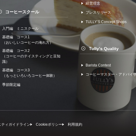
経営理念
コーヒースクール
プレスリリース
TULLYʼS Concept Shops
入門編 ミニスクール
基礎編 コース1
（おいしいコーヒーの淹れ方）
Tullyʼs Quality
基礎編 コース2
（コーヒーのテイスティングと豆知
識）
Barista Contest
基礎編 コース3
コーヒーマスター・アドバイ
（もっといろいろコーヒー体験）
季節限定編
ニティガイドライン
Cookieポリシー
利⽤規約