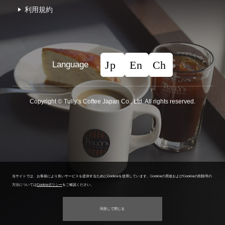
利⽤規約
Language
Copyright © Tullyʼs Coffee Japan Co., Ltd. All rights reserved.
当サイトでは、お客様により良いサービスを提供するためにCookieを使用しています。
Cookieの用途およびCookieの削除等の
方法については
Cookieポリシー
をご確認ください。
同意して閉じる