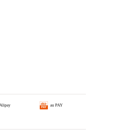
Alipay
au PAY