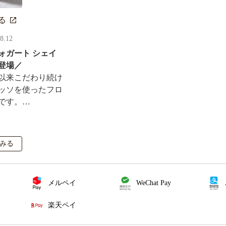
る
08.12
ォガート シェイ
登場／
以来こだわり続け
ッソを使ったフロ
です。
ルがその場で当た
も実施！
みる
メルペイ
WeChat Pay
楽天ペイ