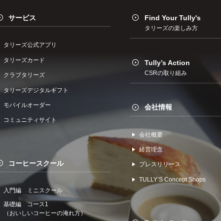
サービス
Find Your Tully's
タリーズの楽しみ方
タリーズ公式アプリ
タリーズカード
Tully’s Action
CSRの取り組み
クラブタリーズ
タリーズデジタルギフト
モバイルオーダー
会社情報
コミュニティサイト
会社概要
経営理念
コーヒースクール
プレスリリース
TULLYʼS Concept Shops
入門編 ミニスクール
基礎編 コース1
（おいしいコーヒーの淹れ方）