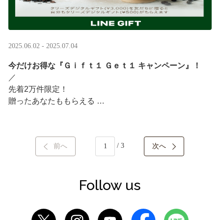
2025.06.02 - 2025.07.04
今だけお得な『Ｇｉｆｔ１ Ｇｅｔ１ キャンペーン』！
／ ​
先着2万件限定！​
贈ったあなたももらえる ​
＼ ​
LINEギフト限定！タリーズデジタルギフト3,000円分を贈
/ 3
前へ
次へ
ると、自分も500円分のギフトチケットがもらえるキャン
ペーンがスタート​
···
Follow us