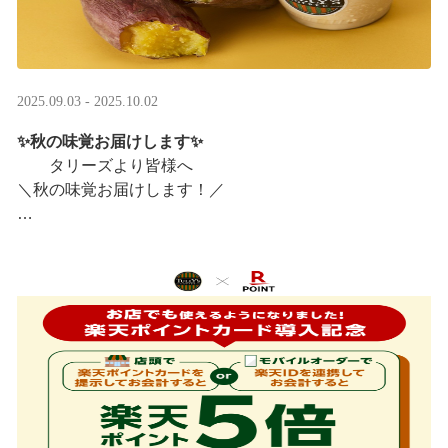
2025.09.03 - 2025.10.02
✨秋の味覚お届けします✨
タリーズより皆様へ
＼秋の味覚お届けします！／
ほっこりカラメルOIMOラテ
＆TEA カラメルOIMOティーシェイク
実りの秋らしいほっこりフードも続々登場です♪
涼しい店内で一足早い秋の訪 ···