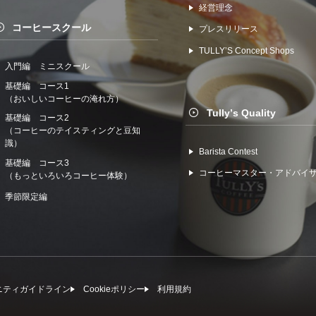
経営理念
コーヒースクール
プレスリリース
TULLYʼS Concept Shops
入門編 ミニスクール
基礎編 コース1
（おいしいコーヒーの淹れ方）
Tullyʼs Quality
基礎編 コース2
（コーヒーのテイスティングと豆知
識）
Barista Contest
基礎編 コース3
コーヒーマスター・アドバイ
（もっといろいろコーヒー体験）
季節限定編
ニティガイドライン
Cookieポリシー
利⽤規約