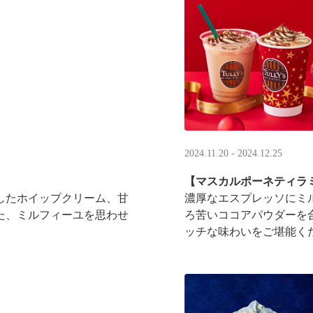
2024.11.20 - 2024.12.25
【マスカルポーネティラ
したホイップクリーム、甘
濃厚なエスプレッソにミ
た、ミルフィーユを思わせ
ろ苦いココアパウダーを
ッチな味わいをご堪能く