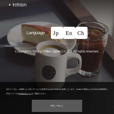
利⽤規約
Language
Copyright © Tullyʼs Coffee Japan Co., Ltd. All rights reserved.
当サイトでは、お客様により良いサービスを提供するためにCookieを使用しています。
Cookieの用途およびCookieの削除等の
方法については
Cookieポリシー
をご確認ください。
同意して閉じる