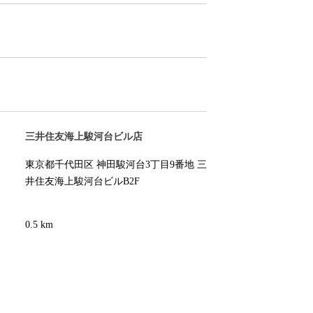
三井住友海上駿河台ビル店
東京都千代田区 神田駿河台3丁目9番地 三
井住友海上駿河台ビルB2F
0.5 km