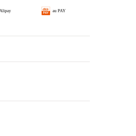
Alipay
au PAY