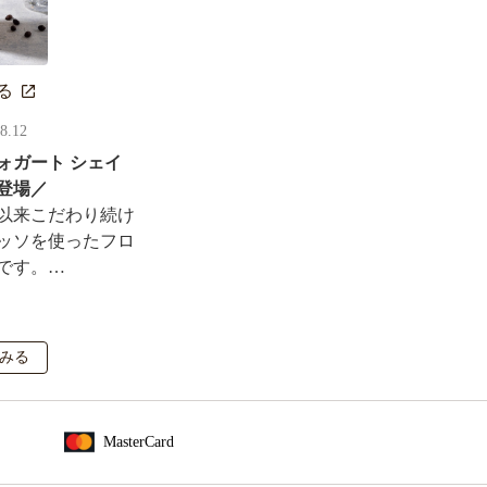
る
08.12
ォガート シェイ
登場／
以来こだわり続け
ッソを使ったフロ
です。
ルがその場で当た
も実施！
みる
MasterCard