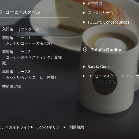
経営理念
コーヒースクール
プレスリリース
TULLYʼS Concept Shops
入門編 ミニスクール
基礎編 コース1
（おいしいコーヒーの淹れ方）
Tullyʼs Quality
基礎編 コース2
（コーヒーのテイスティングと豆知
識）
Barista Contest
基礎編 コース3
コーヒーマスター・アドバイ
（もっといろいろコーヒー体験）
季節限定編
ニティガイドライン
Cookieポリシー
利⽤規約