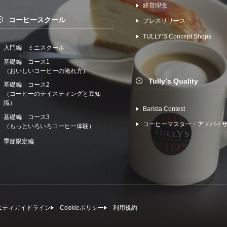
経営理念
コーヒースクール
プレスリリース
TULLYʼS Concept Shops
入門編 ミニスクール
基礎編 コース1
（おいしいコーヒーの淹れ方）
Tullyʼs Quality
基礎編 コース2
（コーヒーのテイスティングと豆知
識）
Barista Contest
基礎編 コース3
コーヒーマスター・アドバイ
（もっといろいろコーヒー体験）
季節限定編
ニティガイドライン
Cookieポリシー
利⽤規約