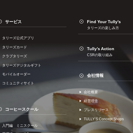
サービス
Find Your Tully's
タリーズの楽しみ方
タリーズ公式アプリ
タリーズカード
Tully’s Action
CSRの取り組み
クラブタリーズ
タリーズデジタルギフト
モバイルオーダー
会社情報
コミュニティサイト
会社概要
経営理念
コーヒースクール
プレスリリース
TULLYʼS Concept Shops
入門編 ミニスクール