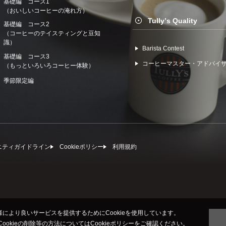
基礎編 コース1
（おいしいコーヒーの淹れ方）
Tullyʼs Quality
基礎編 コース2
（コーヒーのテイスティングと豆知
識）
Barista Contest
基礎編 コース3
コーヒーマスター・アドバイ
（もっといろいろコーヒー体験）
季節限定編
ニティガイドライン
Cookieポリシー
利⽤規約
により良いサービスを提供するためにCookieを使用しています。
びCookieの削除等の方法については
Cookieポリシー
をご確認ください。