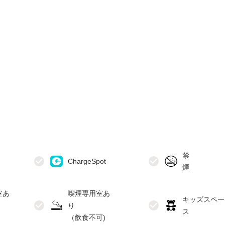
禁
室あ
喫煙専用室あ
キッズスペー
り