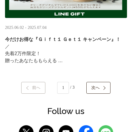
2025.06.02 - 2025.07.04
今だけお得な『Ｇｉｆｔ１ Ｇｅｔ１ キャンペーン』！
／ ​
先着2万件限定！​
贈ったあなたももらえる ​
＼ ​
LINEギフト限定！タリーズデジタルギフト3,000円分を贈
/ 3
前へ
次へ
ると、自分も500円分のギフトチケットがもらえるキャン
ペーンがスタート​
···
Follow us