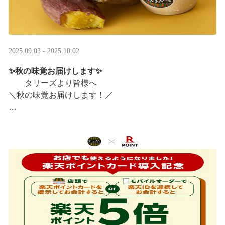
2025.09.03 - 2025.10.02
✨秋の味覚お届けします✨
タリーズより皆様へ
＼秋の味覚お届けします！／
ほっこりカラメルOIMOラテ
＆TEA カラメルOIMOティーシェイク
実りの秋らしいほっこりフードも続々登場です♪
涼しい店内で一足早い秋の訪 ···