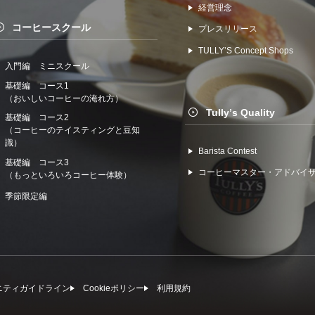
経営理念
コーヒースクール
プレスリリース
TULLYʼS Concept Shops
入門編 ミニスクール
基礎編 コース1
（おいしいコーヒーの淹れ方）
Tullyʼs Quality
基礎編 コース2
（コーヒーのテイスティングと豆知
識）
Barista Contest
基礎編 コース3
コーヒーマスター・アドバイ
（もっといろいろコーヒー体験）
季節限定編
ニティガイドライン
Cookieポリシー
利⽤規約