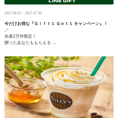
2025.06.02 - 2025.07.04
今だけお得な『Ｇｉｆｔ１ Ｇｅｔ１ キャンペーン』！
／ ​
先着2万件限定！​
贈ったあなたももらえる ​
＼ ​
LINEギフト限定！タリーズデジタルギフト3,000円分を贈
ると、自分も500円分のギフトチケットがもらえるキャン
ペーンがスタート​
···