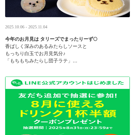
2025.10.06 - 2025.11.04
今年のお月見は タリーズでまったりーず🌕
香ばしく深みのあるみたらしソースと
もっちり白玉でお月見気分♪
「もちもちみたらし団子ラテ」
「もちもちみたらし団子シェイク」
お月様をモチーフにした
まんまるベアフルも皆様のご来店をお待ちしていま ···