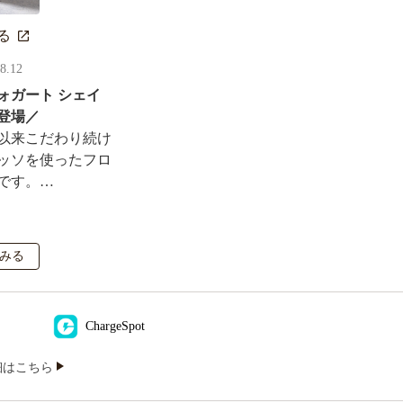
る
08.12
ォガート シェイ
登場／
以来こだわり続け
ッソを使ったフロ
です。
ルがその場で当た
も実施！
みる
ChargeSpot
iの詳細はこちら