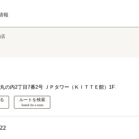
情報
内店
丸の内2丁目7番2号 ＪＰタワー（ＫＩＴＴＥ館）1F
る
ルートを検索
Search for a route
22