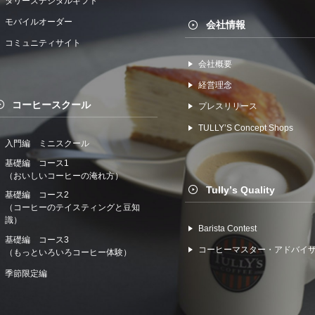
タリーズデジタルギフト
モバイルオーダー
会社情報
コミュニティサイト
会社概要
経営理念
コーヒースクール
プレスリリース
TULLYʼS Concept Shops
入門編 ミニスクール
基礎編 コース1
（おいしいコーヒーの淹れ方）
Tullyʼs Quality
基礎編 コース2
（コーヒーのテイスティングと豆知
識）
Barista Contest
基礎編 コース3
コーヒーマスター・アドバイ
（もっといろいろコーヒー体験）
季節限定編