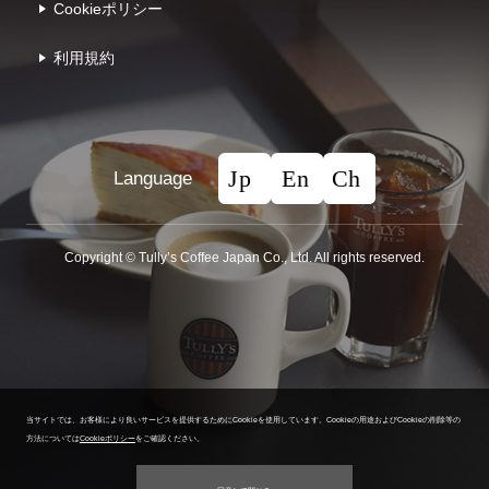
Cookieポリシー
利⽤規約
Language
Copyright © Tullyʼs Coffee Japan Co., Ltd. All rights reserved.
当サイトでは、お客様により良いサービスを提供するためにCookieを使用しています。
Cookieの用途およびCookieの削除等の
方法については
Cookieポリシー
をご確認ください。