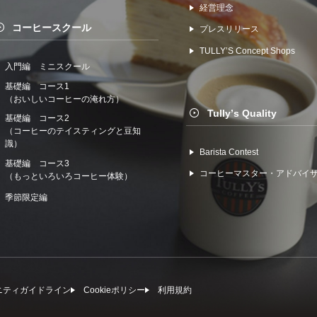
経営理念
コーヒースクール
プレスリリース
TULLYʼS Concept Shops
入門編 ミニスクール
基礎編 コース1
（おいしいコーヒーの淹れ方）
Tullyʼs Quality
基礎編 コース2
（コーヒーのテイスティングと豆知
識）
Barista Contest
基礎編 コース3
コーヒーマスター・アドバイ
（もっといろいろコーヒー体験）
季節限定編
ニティガイドライン
Cookieポリシー
利⽤規約