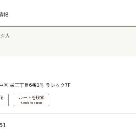
情報
ック店
中区
栄三丁目6番1号 ラシック7F
る
ルートを検索
Search for a route
51