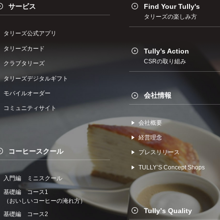
サービス
Find Your Tully's
タリーズの楽しみ方
タリーズ公式アプリ
タリーズカード
Tully’s Action
CSRの取り組み
クラブタリーズ
タリーズデジタルギフト
モバイルオーダー
会社情報
コミュニティサイト
会社概要
経営理念
コーヒースクール
プレスリリース
TULLYʼS Concept Shops
入門編 ミニスクール
基礎編 コース1
（おいしいコーヒーの淹れ方）
Tullyʼs Quality
基礎編 コース2