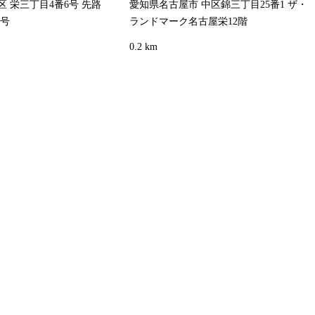
 栄三丁目4番6号 先路
愛知県名古屋市 中区錦三丁目25番1 ザ・
3号
ランドマーク名古屋栄12階
0.2 km